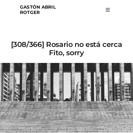
Skip
GASTÓN ABRIL
to
ROTGER
Toggle
Navigation
content
Home
[308/366] Rosario no está cerca
Projects
Fito, sorry
Blog
About
Search
for: