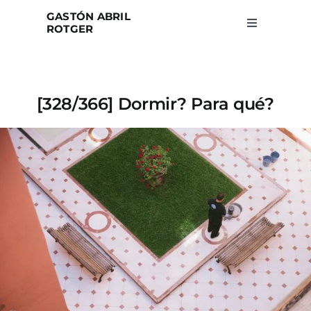
Skip
GASTÓN ABRIL
to
ROTGER
Toggle
Navigation
content
Home
[328/366] Dormir? Para qué?
Projects
Blog
About
Search
for: