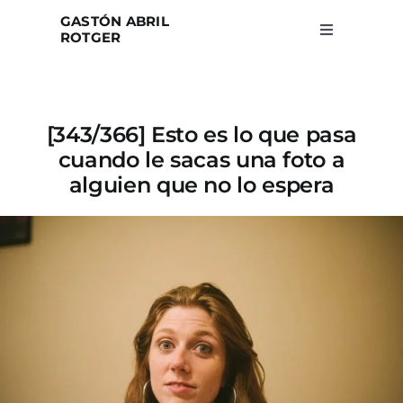
Skip
GASTÓN ABRIL
to
ROTGER
Toggle
Navigation
content
Home
[343/366] Esto es lo que pasa
Projects
cuando le sacas una foto a
alguien que no lo espera
Blog
About
Search
for: