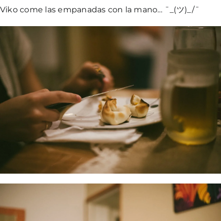
Viko come las empanadas con la mano… ¯_(ツ)_/¯