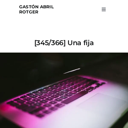
Skip
GASTÓN ABRIL
to
ROTGER
Toggle
Navigation
content
Home
[345/366] Una fija
Projects
Blog
About
Search
for: