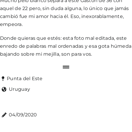
Mucho pelo blanco separa a este Gastón de 36 con
aquel de 22 pero, sin duda alguna, lo único que jamás
cambió fue mi amor hacia él. Eso, inexorablamente,
empeora.
Donde quieras que estés: esta foto mal editada, este
enredo de palabras mal ordenadas y esa gota húmeda
bajando sobre mi mejilla, son para vos.
Punta del Este
Uruguay
04/09/2020