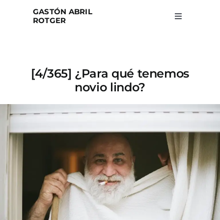
Skip
GASTÓN ABRIL
to
ROTGER
Toggle
Navigation
content
Home
[4/365] ¿Para qué tenemos
Projects
novio lindo?
Blog
About
Search
for: