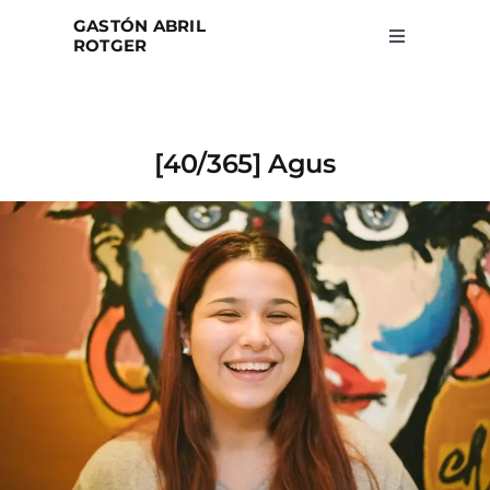
Skip
GASTÓN ABRIL
to
ROTGER
Toggle
Navigation
content
Home
[40/365] Agus
Projects
Blog
About
Search
for: