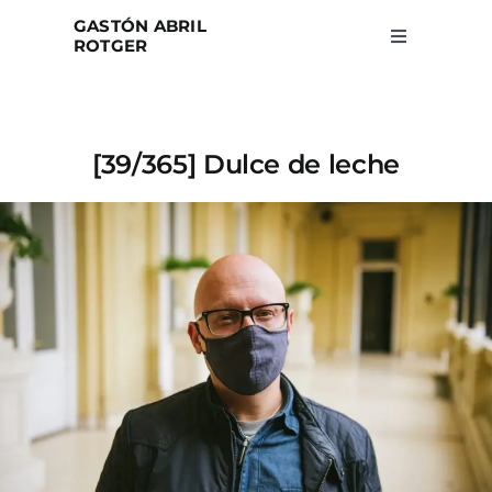
Skip
GASTÓN ABRIL
to
ROTGER
Toggle
Navigation
content
Home
[39/365] Dulce de leche
Projects
Blog
About
Search
for: