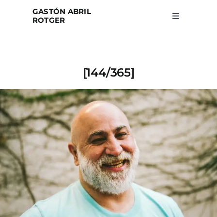
Skip
GASTÓN ABRIL
to
ROTGER
Toggle
Navigation
content
Home
[144/365]
Projects
Blog
About
Search
for: