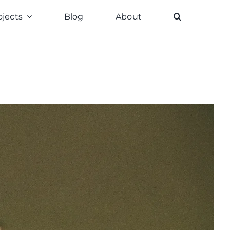
ojects
Blog
About