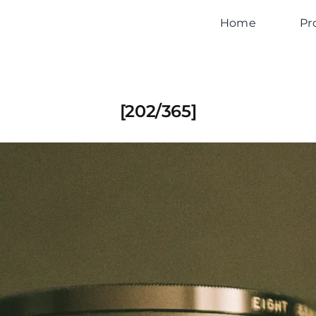
Home
Pr
[202/365]