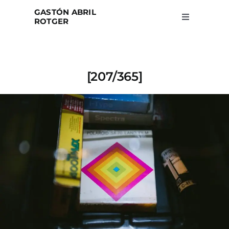
Skip
GASTÓN ABRIL
to
ROTGER
Toggle
Navigation
content
Home
[207/365]
Projects
Blog
About
Search
for: