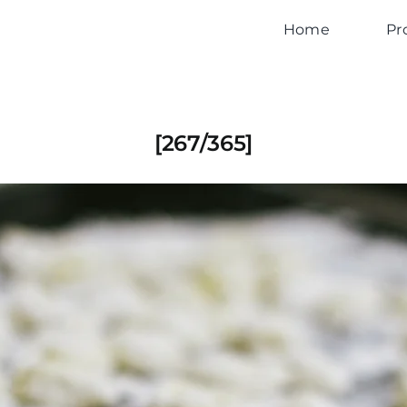
Home
Pr
[267/365]