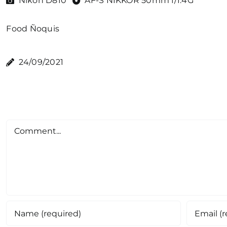
Nikon D810
AF-S NIKKOR 50mm f/1.4G
Food
Ñoquis
24/09/2021
Comment