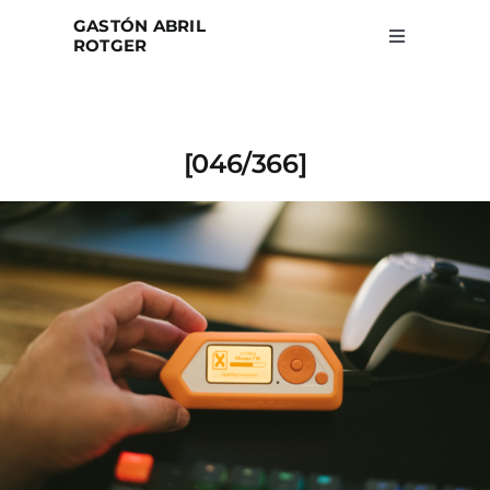
Skip
GASTÓN ABRIL
to
ROTGER
Toggle
Navigation
content
Home
[046/366]
Projects
Blog
About
Search
for: