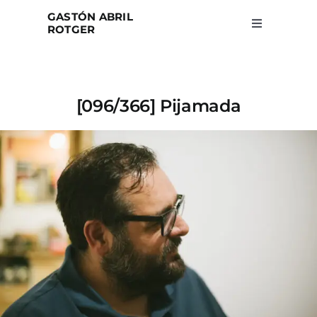
Skip
GASTÓN ABRIL
to
ROTGER
Toggle
Navigation
content
Home
[096/366] Pijamada
Projects
Blog
About
Search
for: