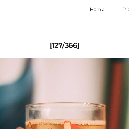
Home
Pr
[127/366]