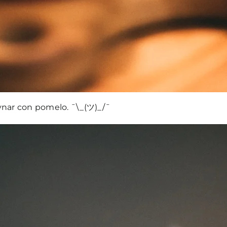
ynar con pomelo. ¯\_(ツ)_/¯