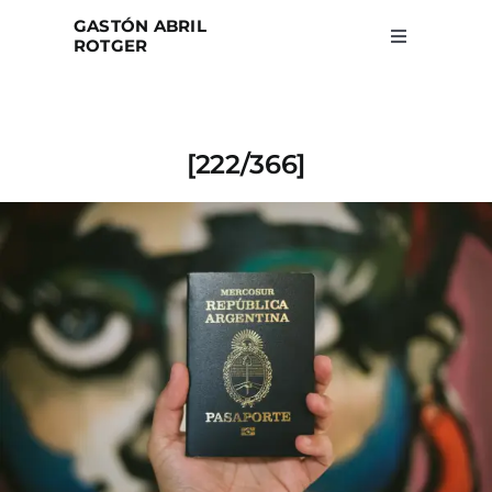
Skip
GASTÓN ABRIL
to
ROTGER
Toggle
Navigation
content
Home
[222/366]
Projects
Blog
About
Search
for: