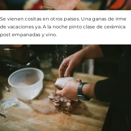
Se vienen cositas en otros paises. Una ganas de irme
de vacaciones ya. A la noche pinto clase de cerámica
post empanadas y vino.