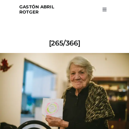
Skip
GASTÓN ABRIL
to
ROTGER
Toggle
Navigation
content
Home
[265/366]
Projects
Blog
About
Search
for: