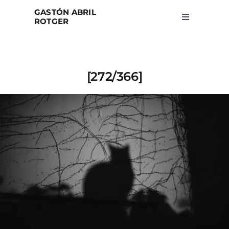
Skip
GASTÓN ABRIL
to
ROTGER
Toggle
Navigation
content
Home
[272/366]
Projects
Blog
About
Search
for: