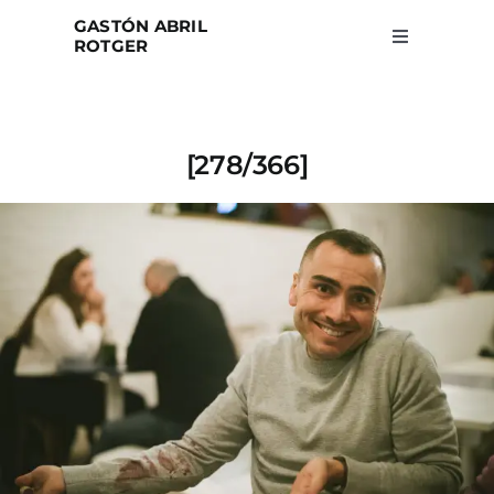
Skip
GASTÓN ABRIL
to
ROTGER
Toggle
Navigation
content
Home
[278/366]
Projects
Blog
About
Search
for: