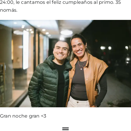
24:00, le cantamos el feliz cumpleaños al primo. 35
nomás.
Gran noche gran <3