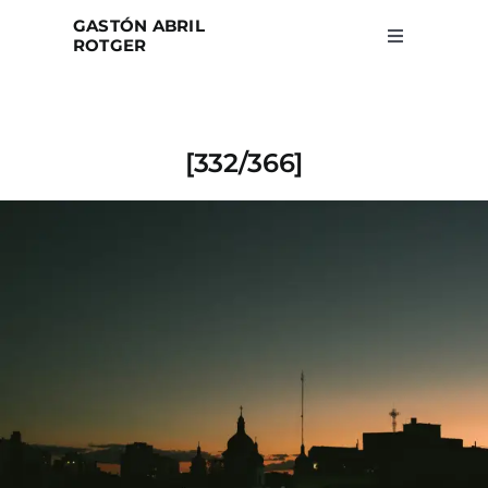
Skip
GASTÓN ABRIL
to
ROTGER
Toggle
Navigation
content
Home
[332/366]
Projects
Blog
About
Search
for: