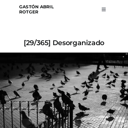
Skip
GASTÓN ABRIL
to
ROTGER
Toggle
Navigation
content
Home
[29/365] Desorganizado
Projects
Blog
About
Search
for: