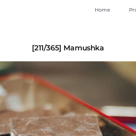
Home
Pr
[211/365] Mamushka