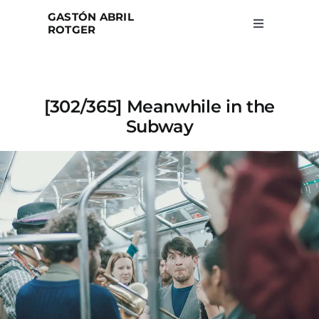
Skip
GASTÓN ABRIL
to
ROTGER
Toggle
Navigation
content
Home
[302/365] Meanwhile in the
Projects
Subway
Blog
About
Search
for: