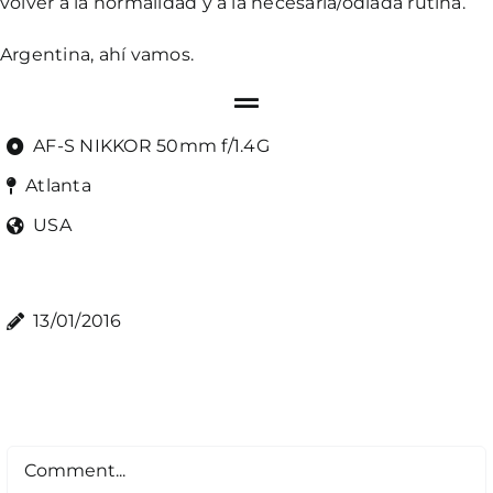
volver a la normalidad y a la necesaria/odiada rutina.
Argentina, ahí vamos.
AF-S NIKKOR 50mm f/1.4G
Atlanta
USA
13/01/2016
Comment