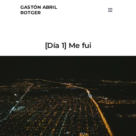
Skip
GASTÓN ABRIL
to
ROTGER
Toggle
Navigation
content
Home
[Día 1] Me fui
Projects
Blog
About
Search
for: