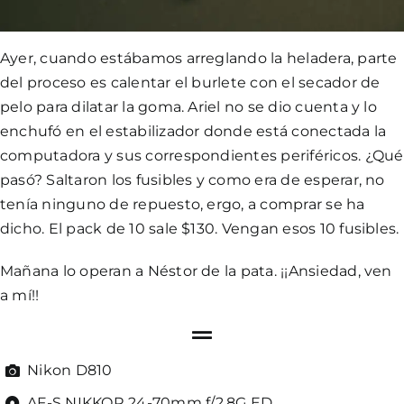
Ayer, cuando estábamos arreglando la heladera, parte
del proceso es calentar el burlete con el secador de
pelo para dilatar la goma. Ariel no se dio cuenta y lo
enchufó en el estabilizador donde está conectada la
computadora y sus correspondientes periféricos. ¿Qué
pasó? Saltaron los fusibles y como era de esperar, no
tenía ninguno de repuesto, ergo, a comprar se ha
dicho. El pack de 10 sale $130. Vengan esos 10 fusibles.
Mañana lo operan a Néstor de la pata. ¡¡Ansiedad, ven
a mí!!
Nikon D810
AF-S NIKKOR 24-70mm f/2.8G ED