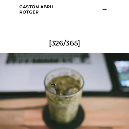
Skip
GASTÓN ABRIL
to
ROTGER
Toggle
Navigation
content
Home
[326/365]
Projects
Blog
About
Search
for: