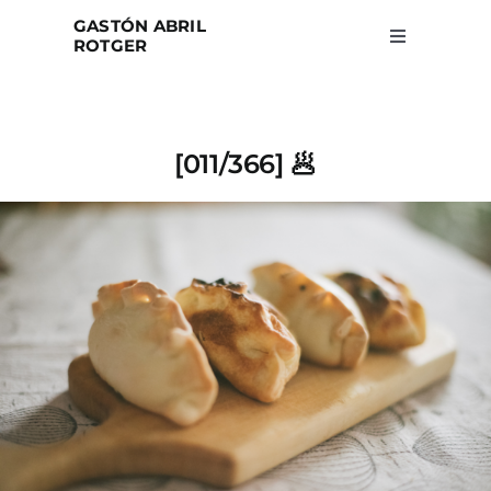
Skip
GASTÓN ABRIL
to
ROTGER
Toggle
Navigation
content
Home
[011/366] 🥟
Projects
Blog
About
Search
for: