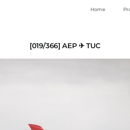
Home
Pr
[019/366] AEP ✈︎ TUC