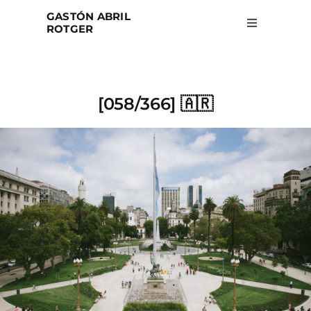
Skip
GASTÓN ABRIL
to
ROTGER
Toggle
Navigation
content
Home
[058/366] 🇦🇷
Projects
Blog
About
Search
for: