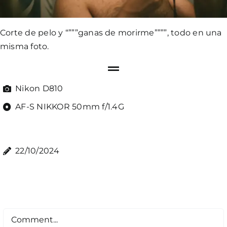
Corte de pelo y “”””ganas de morirme””””, todo en una
misma foto.
Nikon D810
AF-S NIKKOR 50mm f/1.4G
22/10/2024
Comment