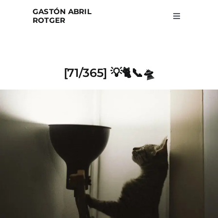
Skip
GASTÓN ABRIL
to
ROTGER
Toggle
Navigation
content
Home
[71/365] 💡🐈📞🛸
Projects
Blog
About
Search
for: