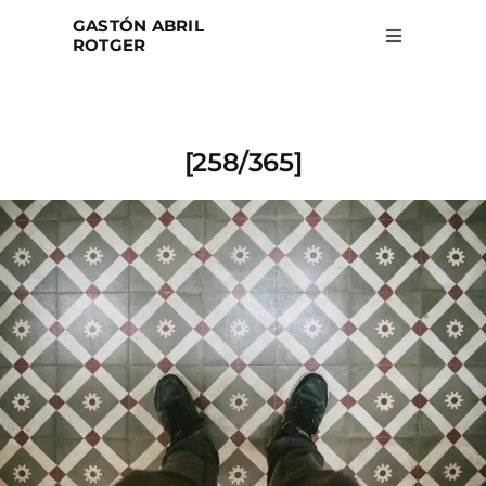
Skip
GASTÓN ABRIL
to
ROTGER
Toggle
Navigation
content
Home
[258/365]
Projects
Blog
About
Search
for: